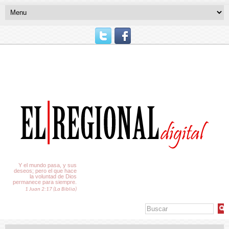
El Tiempo
Y el mundo pasa, y sus
deseos; pero el que hace
la voluntad de Dios
permanece para siempre.
1 Juan 2:17 (La Biblia)