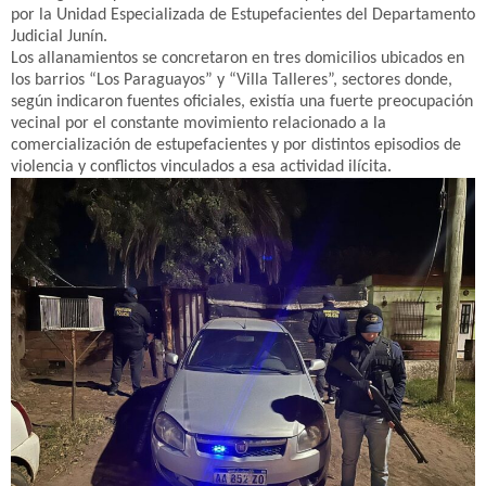
por la Unidad Especializada de Estupefacientes del Departamento
Judicial Junín.
Los allanamientos se concretaron en tres domicilios ubicados en
los barrios “Los Paraguayos” y “Villa Talleres”, sectores donde,
según indicaron fuentes oficiales, existía una fuerte preocupación
vecinal por el constante movimiento relacionado a la
comercialización de estupefacientes y por distintos episodios de
violencia y conflictos vinculados a esa actividad ilícita.