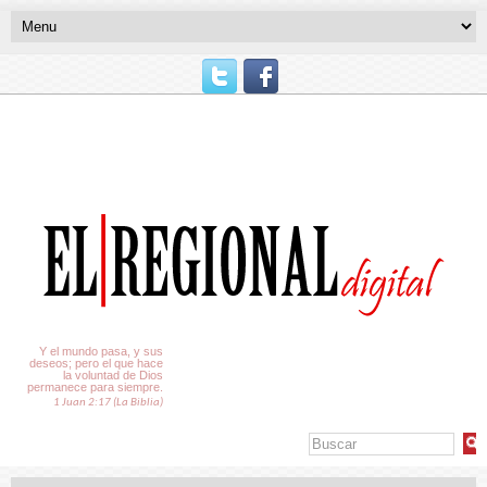
El Tiempo
Y el mundo pasa, y sus
deseos; pero el que hace
la voluntad de Dios
permanece para siempre.
1 Juan 2:17 (La Biblia)