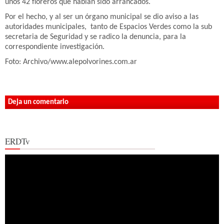
unos 42 floreros que habían sido arrancados.
Por el hecho, y al ser un órgano municipal se dio aviso a las
autoridades municipales, tanto de Espacios Verdes como la sub
secretaria de Seguridad y se radico la denuncia, para la
correspondiente investigación.
Foto: Archivo/www.alepolvorines.com.ar
Deja un comentario
ERDTv
Reproductor
de
vídeo