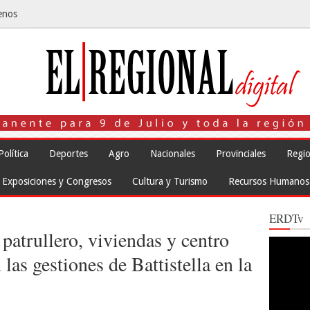
enos
Política
Deportes
Agro
Nacionales
Provinciales
Regio
Exposiciones y Congresos
Cultura y Turismo
Recursos Humanos
ERDTv
patrullero, viviendas y centro
Reproduct
de
las gestiones de Battistella en la
vídeo