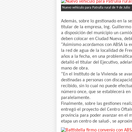
Nuevo vehiculo para Patrulla rural de 9 de Julio
Además, sobre lo gestionado en la se
titular de la empresa, Ing. Guillerm
a disposición del municipio un camió
deben colocar en Ciudad Nueva, debi
“Asimismo acordamos con ABSA la ent
la red de agua de la localidad de Fr
años a la fecha, en una problemátic
detalló el titular del Ejecutivo, ade
mano de obra.
“En el Instituto de la Vivienda se av
destinadas a personas con discapacid
recibido, sin lo cual no puede efectua
número once, que se establecerá en u
paralelamente.
Finalmente, sobre las gestiones reali
entregó el proyecto del Centro Oftalm
provincia para poder avanzar en el 
etapa un centro de salud-, se aproxim