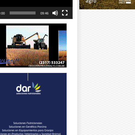
:00
09:46