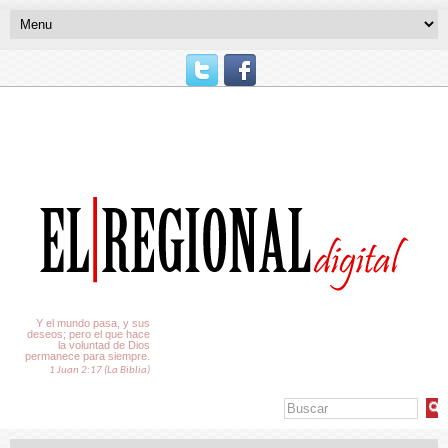
El Tiempo
Y el mundo pasa, y sus
deseos; pero el que hace
la voluntad de Dios
permanece para siempre.
1 Juan 2:17 (La Biblia)