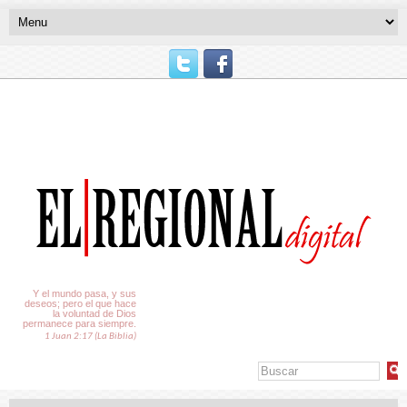
El Tiempo
Y el mundo pasa, y sus
deseos; pero el que hace
la voluntad de Dios
permanece para siempre.
1 Juan 2:17 (La Biblia)