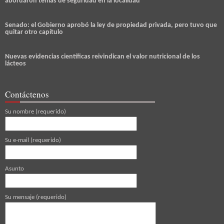
abordaron temas de seguridad en la localidad
Senado: el Gobierno aprobó la ley de propiedad privada, pero tuvo que
quitar otro capítulo
Nuevas evidencias científicas reivindican el valor nutricional de los
lácteos
Contáctenos
Su nombre (requerido)
Su e-mail (requerido)
Asunto
Su mensaje (requerido)