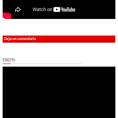
Deja un comentario
ERDTv
Reproductor
de
vídeo