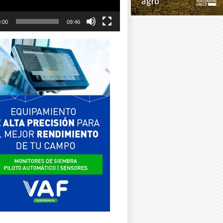
:00
09:46