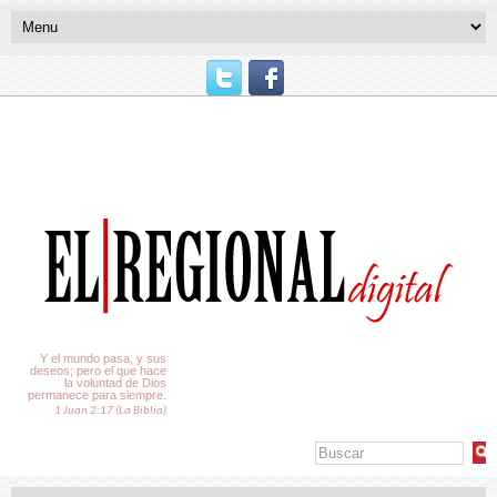
El Tiempo
Y el mundo pasa, y sus
deseos; pero el que hace
la voluntad de Dios
permanece para siempre.
1 Juan 2:17 (La Biblia)