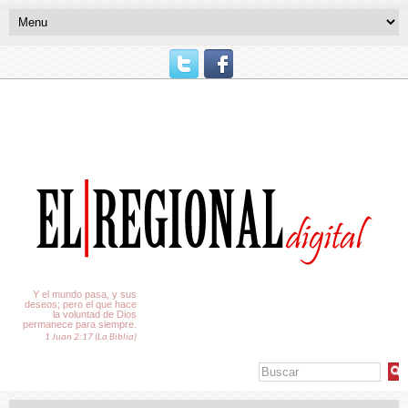
El Tiempo
Y el mundo pasa, y sus
deseos; pero el que hace
la voluntad de Dios
permanece para siempre.
1 Juan 2:17 (La Biblia)