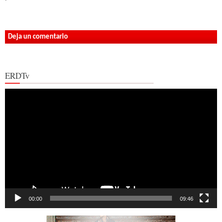
Deja un comentario
ERDTv
Reproductor
de
vídeo
00:00
09:46