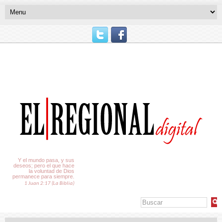
El Tiempo
Y el mundo pasa, y sus
deseos; pero el que hace
la voluntad de Dios
permanece para siempre.
1 Juan 2:17 (La Biblia)