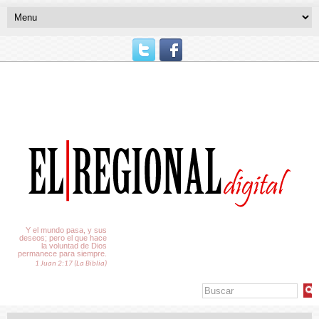
El Tiempo
Y el mundo pasa, y sus
deseos; pero el que hace
la voluntad de Dios
permanece para siempre.
1 Juan 2:17 (La Biblia)