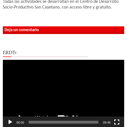
Todas las actividades se desarrollan en el Centro de Desarrollo
Socio-Productivo San Cayetano, con acceso libre y gratuito.
Deja un comentario
ERDTv
Reproductor
de
vídeo
00:00
09:46