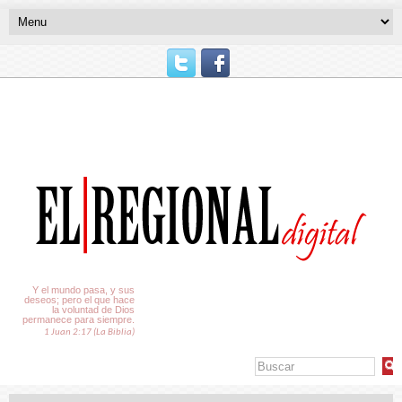
El Tiempo
Y el mundo pasa, y sus
deseos; pero el que hace
la voluntad de Dios
permanece para siempre.
1 Juan 2:17 (La Biblia)