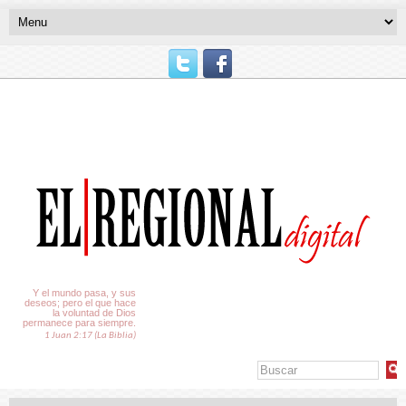
El Tiempo
Y el mundo pasa, y sus
deseos; pero el que hace
la voluntad de Dios
permanece para siempre.
1 Juan 2:17 (La Biblia)