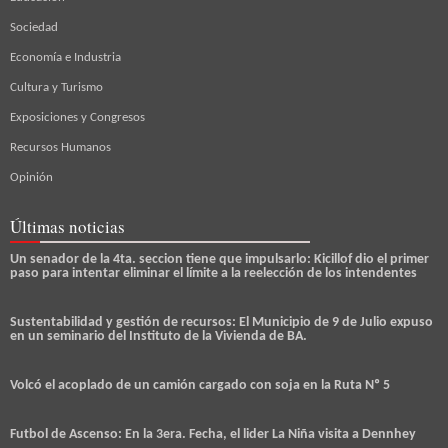
Sociedad
Economía e Industria
Cultura y Turismo
Exposiciones y Congresos
Recursos Humanos
Opinión
Últimas noticias
Un senador de la 4ta. seccion tiene que impulsarlo: Kicillof dio el primer
paso para intentar eliminar el límite a la reelección de los intendentes
Sustentabilidad y gestión de recursos: El Municipio de 9 de Julio expuso
en un seminario del Instituto de la Vivienda de BA.
Volcó el acoplado de un camión cargado con soja en la Ruta Nº 5
Futbol de Ascenso: En la 3era. Fecha, el lider La Niña visita a Dennhey