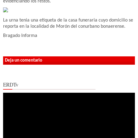
evidenciando los restos.
La urna tenia una etiqueta de la casa funeraria cuyo domicilio se
reporta en la localidad de Morón del conurbano bonaerense.
Bragado Informa
Deja un comentario
ERDTv
Reproductor
de
vídeo