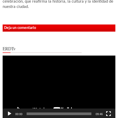
celebración, que reafirma la historia, la cultura y la identidad de
nuestra ciudad.
Deja un comentario
ERDTv
Reproductor
de
vídeo
00:00
09:46