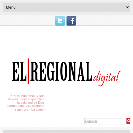
El Tiempo
Y el mundo pasa, y sus
deseos; pero el que hace
la voluntad de Dios
permanece para siempre.
1 Juan 2:17 (La Biblia)