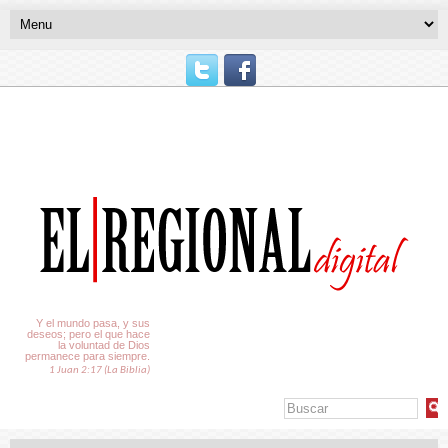
El Tiempo
Y el mundo pasa, y sus
deseos; pero el que hace
la voluntad de Dios
permanece para siempre.
1 Juan 2:17 (La Biblia)