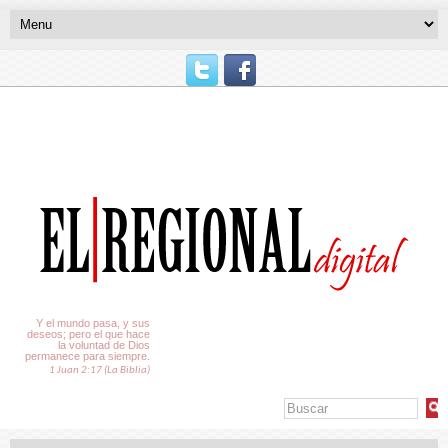
El Tiempo
Y el mundo pasa, y sus
deseos; pero el que hace
la voluntad de Dios
permanece para siempre.
1 Juan 2:17 (La Biblia)