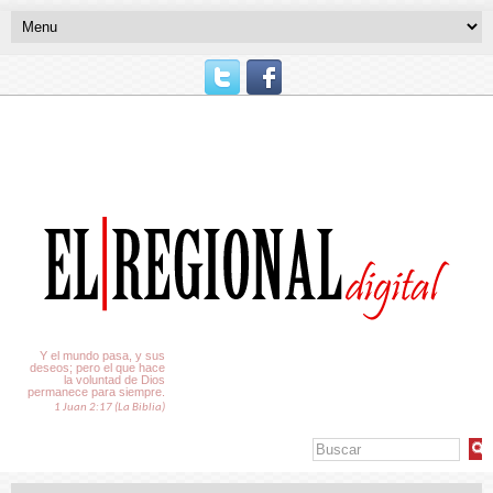
El Tiempo
Y el mundo pasa, y sus
deseos; pero el que hace
la voluntad de Dios
permanece para siempre.
1 Juan 2:17 (La Biblia)