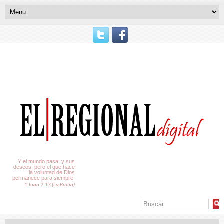
El Tiempo
Y el mundo pasa, y sus
deseos; pero el que hace
la voluntad de Dios
permanece para siempre.
1 Juan 2:17 (La Biblia)