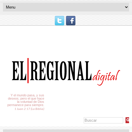
El Tiempo
Y el mundo pasa, y sus
deseos; pero el que hace
la voluntad de Dios
permanece para siempre.
1 Juan 2:17 (La Biblia)