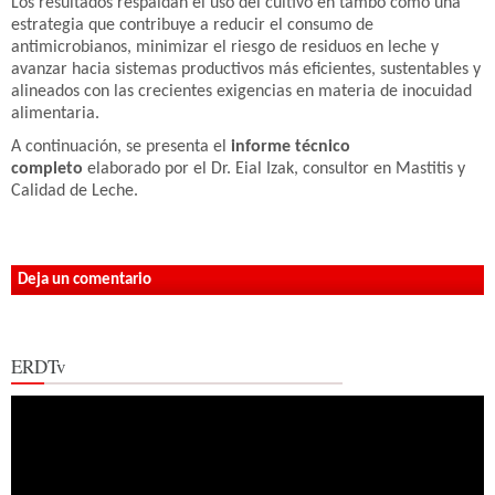
Los resultados respaldan el uso del cultivo en tambo como una
estrategia que contribuye a reducir el consumo de
antimicrobianos, minimizar el riesgo de residuos en leche y
avanzar hacia sistemas productivos más eficientes, sustentables y
alineados con las crecientes exigencias en materia de inocuidad
alimentaria.
A continuación, se presenta el
informe técnico
completo
elaborado por el Dr. Eial Izak, consultor en Mastitis y
Calidad de Leche.
Deja un comentario
ERDTv
Reproductor
de
vídeo