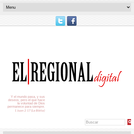
El Tiempo
Y el mundo pasa, y sus
deseos; pero el que hace
la voluntad de Dios
permanece para siempre.
1 Juan 2:17 (La Biblia)