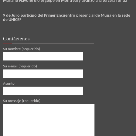
Mariano Navone dio el golpe en Montreal y avanzó a la tercera ronda
9 de Julio participó del Primer Encuentro presencial de Muna en la sede
de UNICEF
Contáctenos
Su nombre (requerido)
Su e-mail (requerido)
Asunto
Su mensaje (requerido)