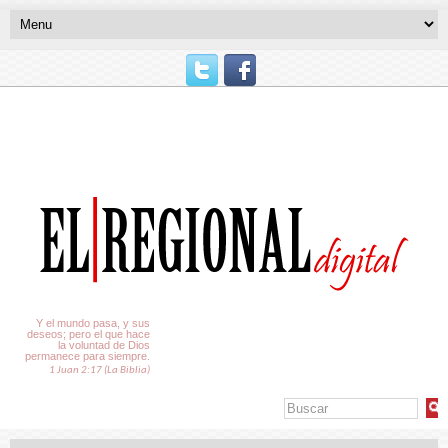
El Tiempo
Y el mundo pasa, y sus
deseos; pero el que hace
la voluntad de Dios
permanece para siempre.
1 Juan 2:17 (La Biblia)