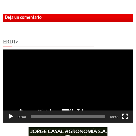
Deja un comentario
ERDTv
Reproductor
de
vídeo
00:00
09:46