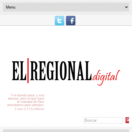
El Tiempo
Y el mundo pasa, y sus
deseos; pero el que hace
la voluntad de Dios
permanece para siempre.
1 Juan 2:17 (La Biblia)