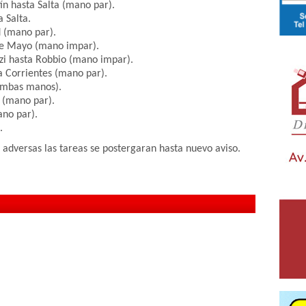
ín hasta Salta (mano par).
 Salta.
d (mano par).
 de Mayo (mano impar).
izi hasta Robbio (mano impar).
a Corrientes (mano par).
(ambas manos).
a (mano par).
ano par).
.
 adversas las tareas se postergaran hasta nuevo aviso.