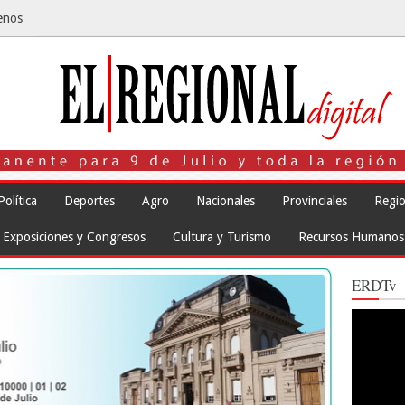
enos
Política
Deportes
Agro
Nacionales
Provinciales
Regio
Exposiciones y Congresos
Cultura y Turismo
Recursos Humanos
ERDTv
Reproduct
de
vídeo