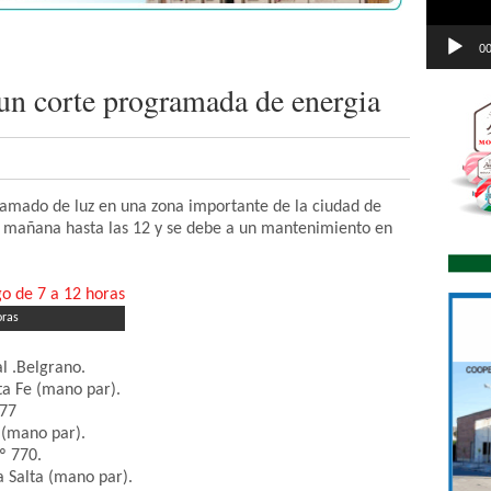
00
n corte programada de energia
amado de luz en una zona importante de la ciudad de
la mañana hasta las 12 y se debe a un mantenimiento en
oras
al .Belgrano.
ta Fe (mano par).
077
 (mano par).
º 770.
a Salta (mano par).