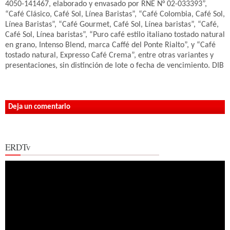
4050-141467, elaborado y envasado por RNE N° 02-033393”,
“Café Clásico, Café Sol, Línea Baristas”, “Café Colombia, Café Sol,
Línea Baristas”, “Café Gourmet, Café Sol, Línea baristas”, “Café,
Café Sol, Línea baristas”, “Puro café estilo italiano tostado natural
en grano, Intenso Blend, marca Caffé del Ponte Rialto”, y “Café
tostado natural, Expresso Café Crema”, entre otras variantes y
presentaciones, sin distinción de lote o fecha de vencimiento. DIB
Deja un comentario
ERDTv
Reproductor
de
vídeo