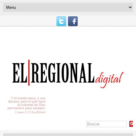
El Tiempo
Y el mundo pasa, y sus
deseos; pero el que hace
la voluntad de Dios
permanece para siempre.
1 Juan 2:17 (La Biblia)