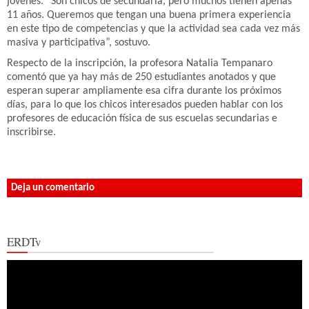
jóvenes. “Son chicos de secundaria, pero muchos tienen apenas
11 años. Queremos que tengan una buena primera experiencia
en este tipo de competencias y que la actividad sea cada vez más
masiva y participativa”, sostuvo.
Respecto de la inscripción, la profesora Natalia Tempanaro
comentó que ya hay más de 250 estudiantes anotados y que
esperan superar ampliamente esa cifra durante los próximos
días, para lo que los chicos interesados pueden hablar con los
profesores de educación física de sus escuelas secundarias e
inscribirse.
Deja un comentario
ERDTv
Reproductor
de
vídeo