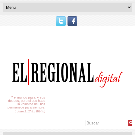
El Tiempo
Y el mundo pasa, y sus
deseos; pero el que hace
la voluntad de Dios
permanece para siempre.
1 Juan 2:17 (La Biblia)