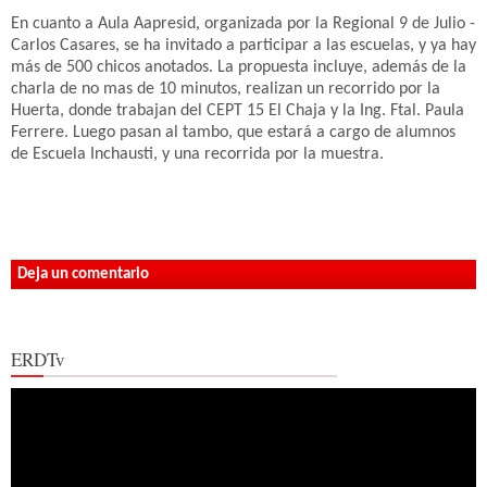
En cuanto a Aula Aapresid, organizada por la Regional 9 de Julio -
Carlos Casares, se ha invitado a participar a las escuelas, y ya hay
más de 500 chicos anotados. La propuesta incluye, además de la
charla de no mas de 10 minutos, realizan un recorrido por la
Huerta, donde trabajan del CEPT 15 El Chaja y la Ing. Ftal. Paula
Ferrere. Luego pasan al tambo, que estará a cargo de alumnos
de Escuela Inchausti, y una recorrida por la muestra.
Deja un comentario
ERDTv
Reproductor
de
vídeo