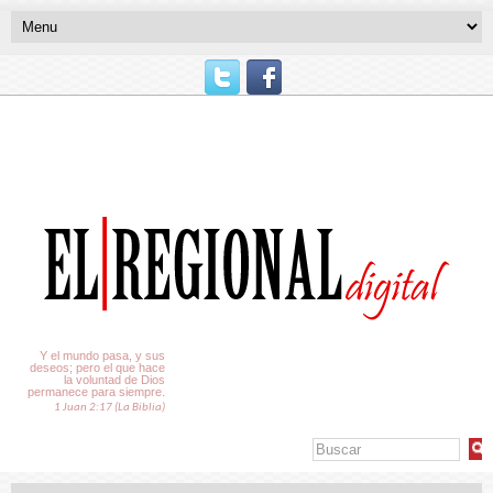
El Tiempo
Y el mundo pasa, y sus
deseos; pero el que hace
la voluntad de Dios
permanece para siempre.
1 Juan 2:17 (La Biblia)