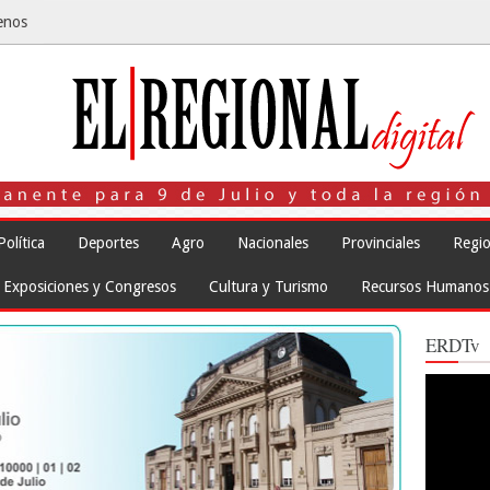
enos
Política
Deportes
Agro
Nacionales
Provinciales
Regio
Exposiciones y Congresos
Cultura y Turismo
Recursos Humanos
ERDTv
Reproduct
de
vídeo