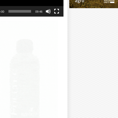
:00
09:46