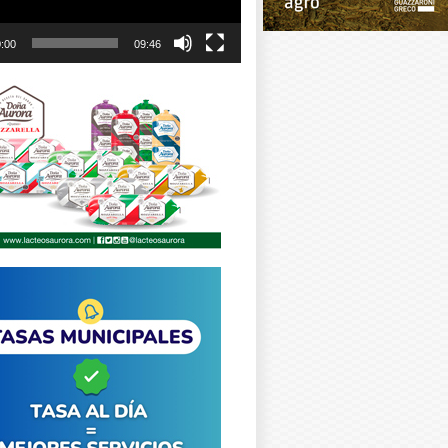
:00
09:46