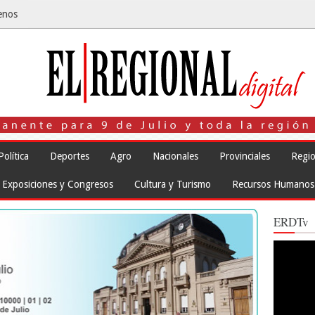
enos
Política
Deportes
Agro
Nacionales
Provinciales
Regio
Exposiciones y Congresos
Cultura y Turismo
Recursos Humanos
ERDTv
Reproduct
de
vídeo