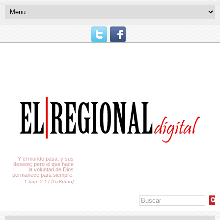
El Tiempo
Y el mundo pasa, y sus
deseos; pero el que hace
la voluntad de Dios
permanece para siempre.
1 Juan 2:17 (La Biblia)