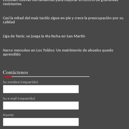
Estudian nuevas herramientas para mejorar el control de gramíneas
resistentes
Casi la mitad del maíz tardío sigue en pie y crece la preocupación por su
calidad
Liga de Tenis: se juega la 4ta fecha en San Martín
Narco menudeo en Los Toldos: Un matrimonio de abuelos quedo
aprendido
Contáctenos
Su nombre (requerido)
Su e-mail (requerido)
Asunto