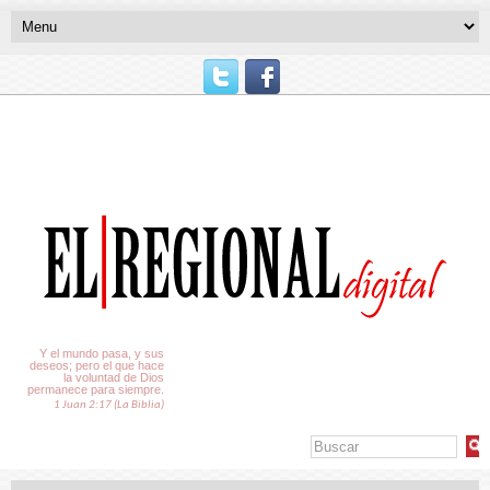
El Tiempo
Y el mundo pasa, y sus
deseos; pero el que hace
la voluntad de Dios
permanece para siempre.
1 Juan 2:17 (La Biblia)