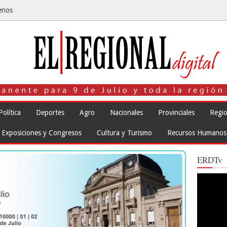
enos
Política
Deportes
Agro
Nacionales
Provinciales
Regio
Exposiciones y Congresos
Cultura y Turismo
Recursos Humanos
ERDTv
Reproduct
de
vídeo