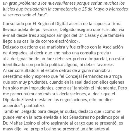
un gran problema a los nuevejulienses porque serian muchos los
juicios que trasladarían la competencia a 25 de Mayo o Mercedes
al ser recusado el Juez”
.
Consultado por El Regional Digital acerca de la supuesta firma
llevada adelante por vecinos, Delgado aseguro que «circulo, vía
e-mail desde tres abogados amigos del Dr. Casas y que también
llego a su casilla de correo electrónico».
Delgado cuestiono esa maniobra y fue crítico con la Asociación
de Abogados, al decir que «no hubo una consulta previa».
«La designación de un Juez debe ser probo e imparcial, no estar
identificado con partido político alguno, ni deber favores».
Al ser consultado si él estaba detrás de alguna maniobra,
desestimo ello y expreso que “el Concejal Fernández se arroga
que son muy prudentes, cuando en la realidad son ellos quienes
han sido muy imprudentes, como así también el Intendente. Pero
me preocupa mucho más sus declaraciones, al decir que el
Diputado Silvestre esta en las negociaciones, ello me dice
acuerdos”, puntualizo.
También Delgado para despejar dudas, destaco que «como se
puede ver en la nota enviada a los Senadores no pedimos por el
Dr. Matías Losino el otro aspirante al cargo que se presentó, es
mas» dijo, «el propio Losino se presentó un año antes al