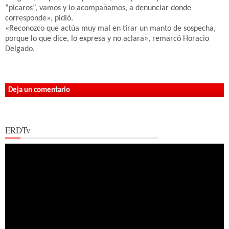
“picaros”, vamos y lo acompañamos, a denunciar donde
corresponde», pidió.
«Reconozco que actúa muy mal en tirar un manto de sospecha,
porque lo que dice, lo expresa y no aclara», remarcó Horacio
Delgado.
Deja un comentario
ERDTv
Reproductor
de
vídeo