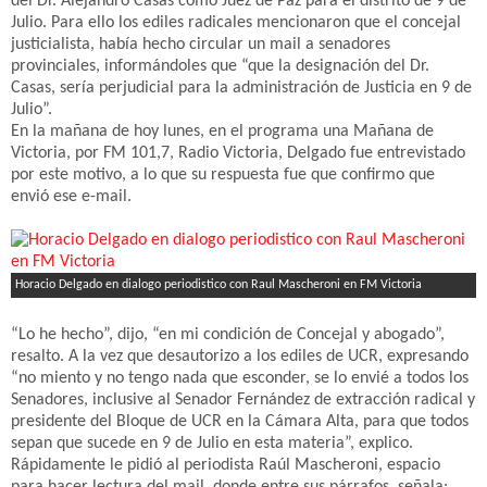
del Dr. Alejandro Casas como Juez de Paz para el distrito de 9 de
Julio. Para ello los ediles radicales mencionaron que el concejal
justicialista, había hecho circular un mail a senadores
provinciales, informándoles que “que la designación del Dr.
Casas, sería perjudicial para la administración de Justicia en 9 de
Julio”.
En la mañana de hoy lunes, en el programa una Mañana de
Victoria, por FM 101,7, Radio Victoria, Delgado fue entrevistado
por este motivo, a lo que su respuesta fue que confirmo que
envió ese e-mail.
Horacio Delgado en dialogo periodistico con Raul Mascheroni en FM Victoria
“Lo he hecho”, dijo, “en mi condición de Concejal y abogado”,
resalto. A la vez que desautorizo a los ediles de UCR, expresando
“no miento y no tengo nada que esconder, se lo envié a todos los
Senadores, inclusive al Senador Fernández de extracción radical y
presidente del Bloque de UCR en la Cámara Alta, para que todos
sepan que sucede en 9 de Julio en esta materia”, explico.
Rápidamente le pidió al periodista Raúl Mascheroni, espacio