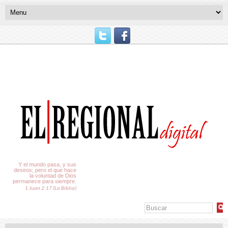
El Tiempo
Y el mundo pasa, y sus
deseos; pero el que hace
la voluntad de Dios
permanece para siempre.
1 Juan 2:17 (La Biblia)