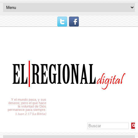
El Tiempo
Y el mundo pasa, y sus
deseos; pero el que hace
la voluntad de Dios
permanece para siempre.
1 Juan 2:17 (La Biblia)