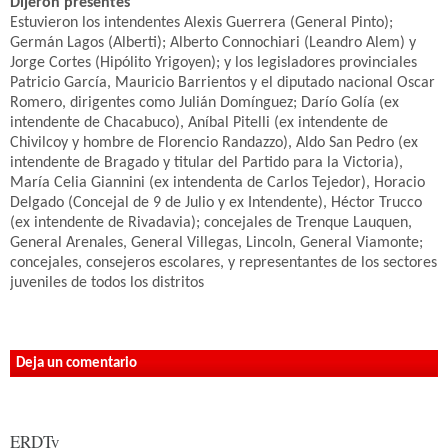
Dijeron presentes
Estuvieron los intendentes Alexis Guerrera (General Pinto);
Germán Lagos (Alberti); Alberto Connochiari (Leandro Alem) y
Jorge Cortes (Hipólito Yrigoyen); y los legisladores provinciales
Patricio García, Mauricio Barrientos y el diputado nacional Oscar
Romero, dirigentes como Julián Domínguez; Darío Golía (ex
intendente de Chacabuco), Aníbal Pitelli (ex intendente de
Chivilcoy y hombre de Florencio Randazzo), Aldo San Pedro (ex
intendente de Bragado y titular del Partido para la Victoria),
María Celia Giannini (ex intendenta de Carlos Tejedor), Horacio
Delgado (Concejal de 9 de Julio y ex Intendente), Héctor Trucco
(ex intendente de Rivadavia); concejales de Trenque Lauquen,
General Arenales, General Villegas, Lincoln, General Viamonte;
concejales, consejeros escolares, y representantes de los sectores
juveniles de todos los distritos
Deja un comentario
ERDTv