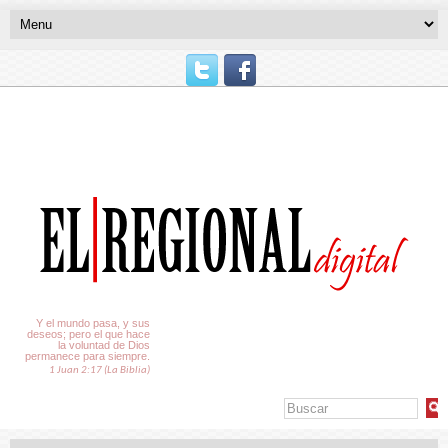
El Tiempo
Y el mundo pasa, y sus
deseos; pero el que hace
la voluntad de Dios
permanece para siempre.
1 Juan 2:17 (La Biblia)