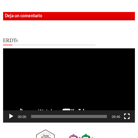
Deja un comentario
ERDTv
Reproductor
de
vídeo
00:00
09:46