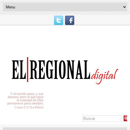
El Tiempo
Y el mundo pasa, y sus
deseos; pero el que hace
la voluntad de Dios
permanece para siempre.
1 Juan 2:17 (La Biblia)