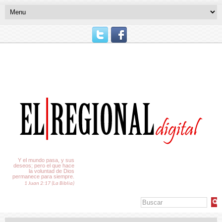
El Tiempo
Y el mundo pasa, y sus
deseos; pero el que hace
la voluntad de Dios
permanece para siempre.
1 Juan 2:17 (La Biblia)