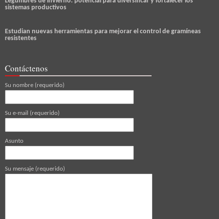
Legumbres de invierno: potencial para diversificar y fortalecer los
sistemas productivos
Estudian nuevas herramientas para mejorar el control de gramíneas
resistentes
Contáctenos
Su nombre (requerido)
Su e-mail (requerido)
Asunto
Su mensaje (requerido)