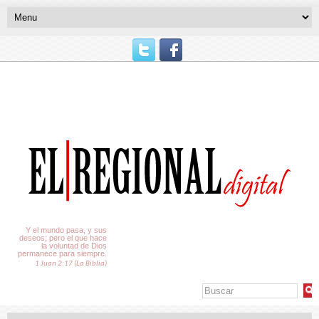
El Tiempo
Y el mundo pasa, y sus
deseos; pero el que hace
la voluntad de Dios
permanece para siempre.
1 Juan 2:17 (La Biblia)