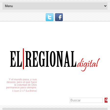
El Tiempo
Y el mundo pasa, y sus
deseos; pero el que hace
la voluntad de Dios
permanece para siempre.
1 Juan 2:17 (La Biblia)