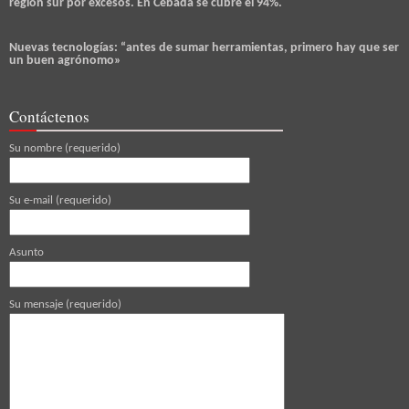
región sur por excesos. En Cebada se cubre el 94%.
Nuevas tecnologías: “antes de sumar herramientas, primero hay que ser
un buen agrónomo»
Contáctenos
Su nombre (requerido)
Su e-mail (requerido)
Asunto
Su mensaje (requerido)