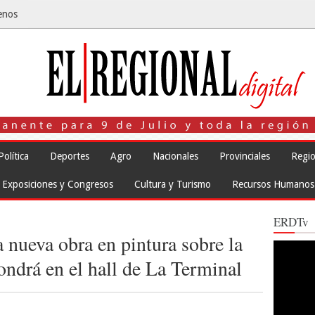
enos
Política
Deportes
Agro
Nacionales
Provinciales
Regio
Exposiciones y Congresos
Cultura y Turismo
Recursos Humanos
ERDTv
 nueva obra en pintura sobre la
Reproduct
de
ondrá en el hall de La Terminal
vídeo