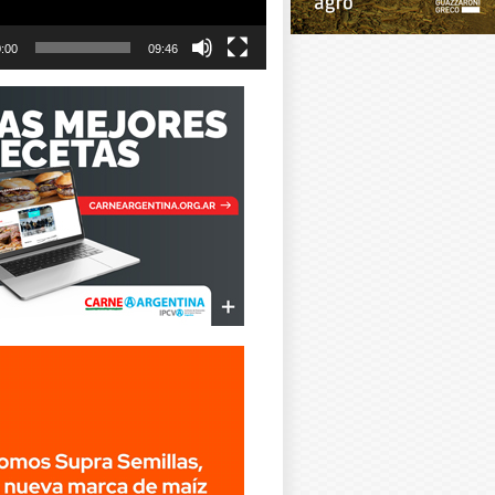
:00
09:46