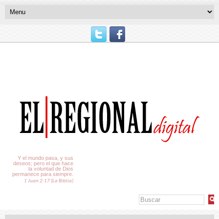
El Tiempo
Y el mundo pasa, y sus
deseos; pero el que hace
la voluntad de Dios
permanece para siempre.
1 Juan 2:17 (La Biblia)