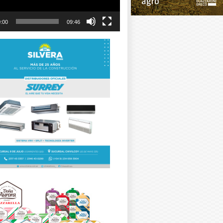
:00
09:46