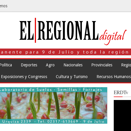
enos
Política
Deportes
Agro
Nacionales
Provinciales
Regio
Exposiciones y Congresos
Cultura y Turismo
Recursos Humanos
ERDTv
Reproduct
de
vídeo