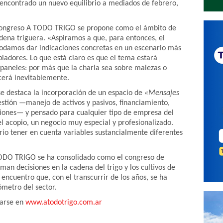
 encontrado un nuevo equilibrio a mediados de febrero,
Congreso A TODO TRIGO se propone como el ámbito de
adena triguera. «Aspiramos a que, para entonces, el
odamos dar indicaciones concretas en un escenario más
piadores. Lo que está claro es que el tema estará
 paneles: por más que la charla sea sobre malezas o
ecerá inevitablemente.
se destaca la incorporación de un espacio de
«Mensajes
gestión —manejo de activos y pasivos, financiamiento,
siones— y pensado para cualquier tipo de empresa del
el acopio, un negocio muy especial y profesionalizado.
io tener en cuenta variables sustancialmente diferentes
TODO TRIGO se ha consolidado como el congreso de
man decisiones en la cadena del trigo y los cultivos de
 encuentro que, con el transcurrir de los años, se ha
metro del sector.
tarse en
www.atodotrigo.com.ar