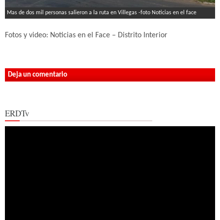
Mas de dos mil personas salieron a la ruta en Villegas -foto Noticias en el face
Fotos y video: Noticias en el Face – Distrito Interior
Deja un comentario
ERDTv
Reproductor
de
vídeo