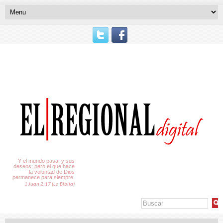
El Tiempo
Y el mundo pasa, y sus
deseos; pero el que hace
la voluntad de Dios
permanece para siempre.
1 Juan 2:17 (La Biblia)