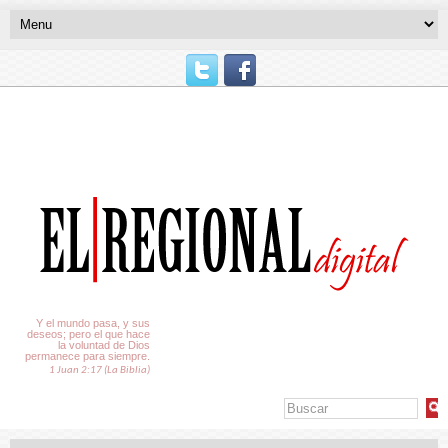
El Tiempo
Y el mundo pasa, y sus
deseos; pero el que hace
la voluntad de Dios
permanece para siempre.
1 Juan 2:17 (La Biblia)