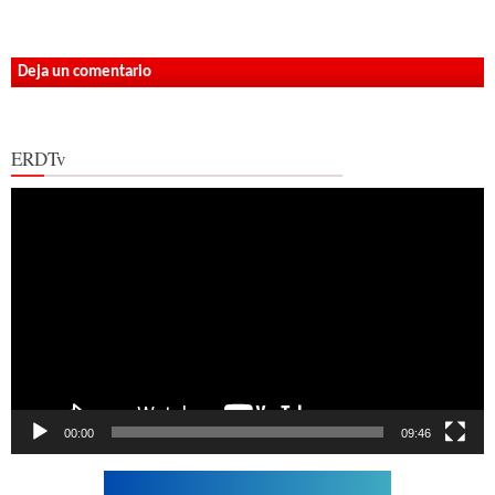
Deja un comentario
ERDTv
Reproductor
de
vídeo
00:00
09:46