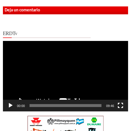
Deja un comentario
ERDTv
Reproductor
de
vídeo
00:00
09:46