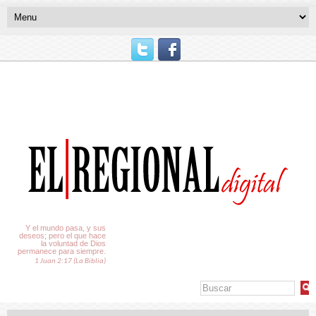
El Tiempo
Y el mundo pasa, y sus
deseos; pero el que hace
la voluntad de Dios
permanece para siempre.
1 Juan 2:17 (La Biblia)