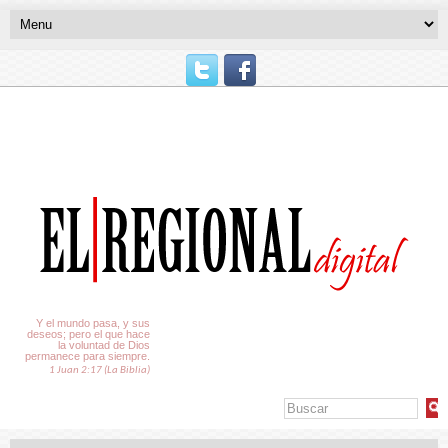
El Tiempo
Y el mundo pasa, y sus
deseos; pero el que hace
la voluntad de Dios
permanece para siempre.
1 Juan 2:17 (La Biblia)