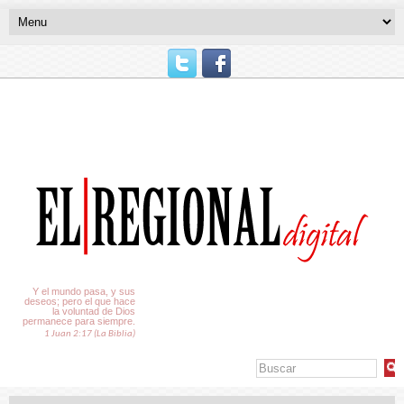
El Tiempo
Y el mundo pasa, y sus
deseos; pero el que hace
la voluntad de Dios
permanece para siempre.
1 Juan 2:17 (La Biblia)