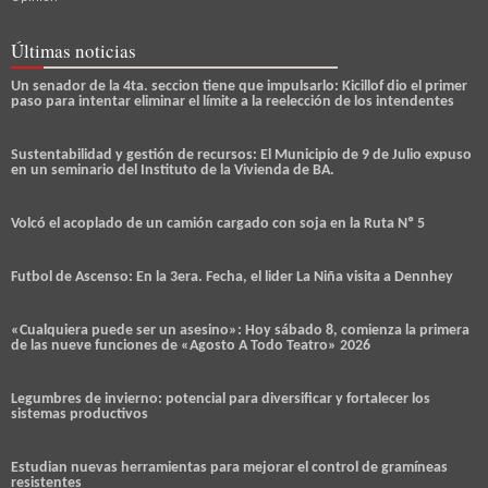
Últimas noticias
Un senador de la 4ta. seccion tiene que impulsarlo: Kicillof dio el primer
paso para intentar eliminar el límite a la reelección de los intendentes
Sustentabilidad y gestión de recursos: El Municipio de 9 de Julio expuso
en un seminario del Instituto de la Vivienda de BA.
Volcó el acoplado de un camión cargado con soja en la Ruta Nº 5
Futbol de Ascenso: En la 3era. Fecha, el lider La Niña visita a Dennhey
«Cualquiera puede ser un asesino»: Hoy sábado 8, comienza la primera
de las nueve funciones de «Agosto A Todo Teatro» 2026
Legumbres de invierno: potencial para diversificar y fortalecer los
sistemas productivos
Estudian nuevas herramientas para mejorar el control de gramíneas
resistentes