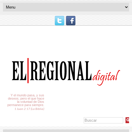
El Tiempo
Y el mundo pasa, y sus
deseos; pero el que hace
la voluntad de Dios
permanece para siempre.
1 Juan 2:17 (La Biblia)