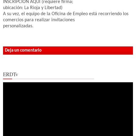
INSCRIPCIÓN AQUÍ (requiere firma;
ubicación: La Rioja y Libertad)
A su vez, el equipo de la Oficina de Empleo está recorriendo los
comercios para realizar invitaciones
personalizadas.
Deja un comentario
ERDTv
Reproductor
de
vídeo