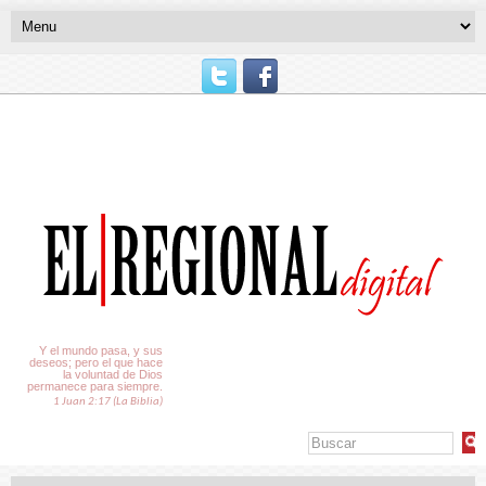
El Tiempo
Y el mundo pasa, y sus
deseos; pero el que hace
la voluntad de Dios
permanece para siempre.
1 Juan 2:17 (La Biblia)