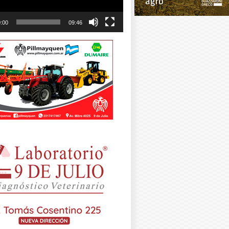
:00
09:46