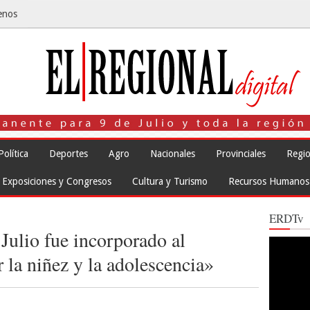
enos
Política
Deportes
Agro
Nacionales
Provinciales
Regio
Exposiciones y Congresos
Cultura y Turismo
Recursos Humanos
ERDTv
Julio fue incorporado al
Reproduct
de
la niñez y la adolescencia»
vídeo