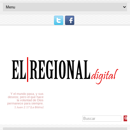
El Tiempo
Y el mundo pasa, y sus
deseos; pero el que hace
la voluntad de Dios
permanece para siempre.
1 Juan 2:17 (La Biblia)