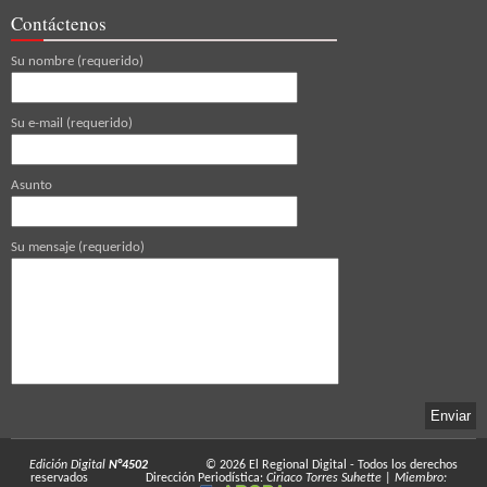
Contáctenos
Su nombre (requerido)
Su e-mail (requerido)
Asunto
Su mensaje (requerido)
Edición Digital
N°4502
© 2026
El Regional Digital
- Todos los derechos
reservados
Dirección Periodística:
Ciriaco Torres Suhette
|
Miembro: