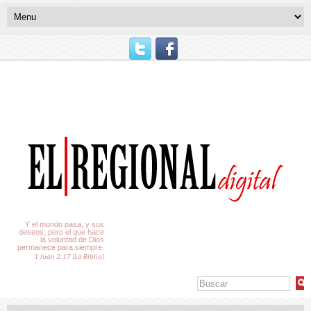
El Tiempo
Y el mundo pasa, y sus
deseos; pero el que hace
la voluntad de Dios
permanece para siempre.
1 Juan 2:17 (La Biblia)